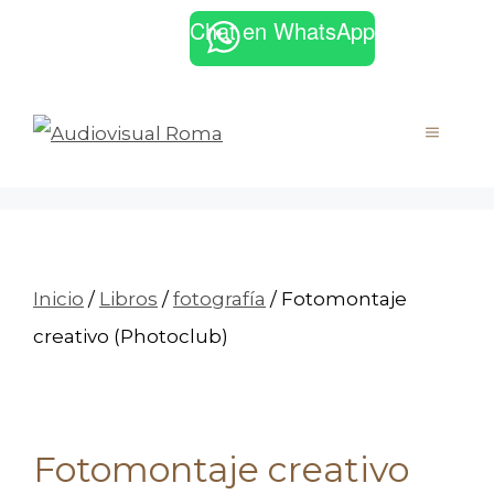
Saltar
Chat en WhatsApp
Facebook
Instagram
al
contenido
MENÚ
Inicio
/
Libros
/
fotografía
/ Fotomontaje
creativo (Photoclub)
Fotomontaje creativo