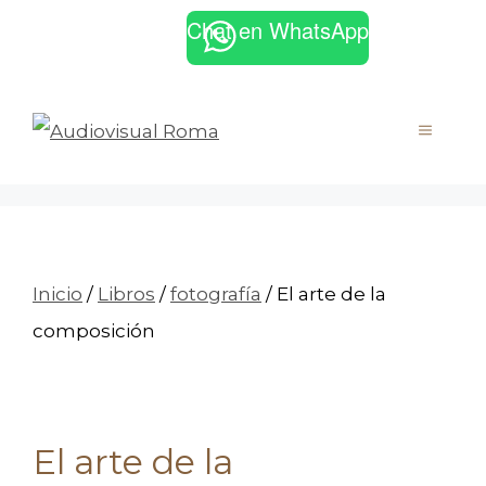
Saltar
Chat en WhatsApp
Facebook
Instagram
al
contenido
MENÚ
Inicio
/
Libros
/
fotografía
/ El arte de la
composición
El arte de la