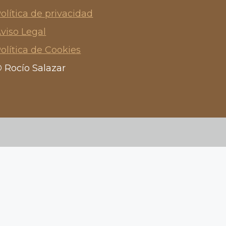
olítica de privacidad
viso Legal
olítica de Cookies
©
Rocío Salazar