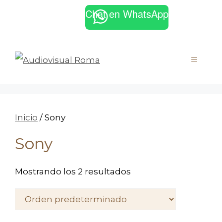
Saltar
Chat en WhatsApp
Facebook
Instagram
al
contenido
MENÚ
Inicio
/ Sony
Sony
Mostrando los 2 resultados